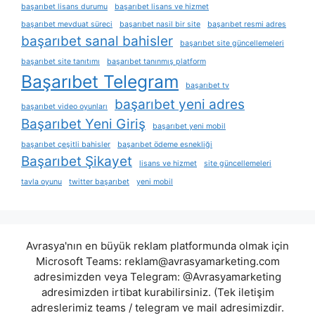
başarıbet lisans durumu
başarıbet lisans ve hizmet
başarıbet mevduat süreci
başarıbet nasil bir site
başarıbet resmi adres
başarıbet sanal bahisler
başarıbet site güncellemeleri
başarıbet site tanıtımı
başarıbet tanınmış platform
Başarıbet Telegram
başarıbet tv
başarıbet yeni adres
başarıbet video oyunları
Başarıbet Yeni Giriş
başarıbet yeni mobil
başarıbet çeşitli bahisler
başarıbet ödeme esnekliği
Başarıbet Şikayet
lisans ve hizmet
site güncellemeleri
tavla oyunu
twitter başarıbet
yeni mobil
Avrasya'nın en büyük reklam platformunda olmak için
Microsoft Teams:
reklam@avrasyamarketing.com
adresimizden veya Telegram: @Avrasyamarketing
adresimizden irtibat kurabilirsiniz. (Tek iletişim
adreslerimiz teams / telegram ve mail adresimizdir.