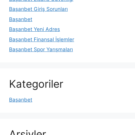
Başarıbet Giriş Sorunları
Başarıbet
Başarıbet Yeni Adres
Başarıbet Finansal İşlemler
Başarıbet Spor Yarışmaları
Kategoriler
Başarıbet
Arşivler