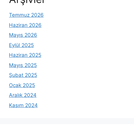
Temmuz 2026
Haziran 2026
Mayıs 2026
Eylül 2025
Haziran 2025
Mayıs 2025
Şubat 2025
Ocak 2025
Aralık 2024
Kasım 2024