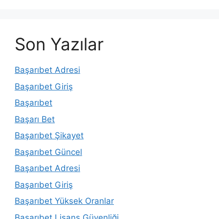
Son Yazılar
Başarıbet Adresi
Başarıbet Giriş
Başarıbet
Başarı Bet
Başarıbet Şikayet
Başarıbet Güncel
Başarıbet Adresi
Başarıbet Giriş
Başarıbet Yüksek Oranlar
Başarıbet Lisans Güvenliği