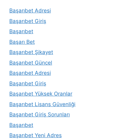
Başarıbet Adresi
Başarıbet Giriş
Başarıbet
Başarı Bet
Başarıbet Şikayet
Başarıbet Güncel
Başarıbet Adresi
Başarıbet Giriş
Başarıbet Yüksek Oranlar
Başarıbet Lisans Güvenliği
Başarıbet Giriş Sorunları
Başarıbet
Başarıbet Yeni Adres