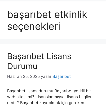
başarıbet etkinlik
seçenekleri
Başarıbet Lisans
Durumu
Haziran 25, 2025
yazar
Başarıbet
Başarıbet lisans durumu Başarıbet yetkili bir
web sitesi mi? Lisanslanmışsa, lisans bilgileri
nedir? Başarıbet kaydolmak için gereken