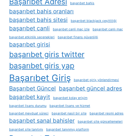
Başarıbet Adresi
başarıbet bahis
başarıbet bahis oranları
başarıbet bahis sitesi
başarıbet blackjack çeşitliliği
başarıbet canli
başarıbet canli maç izle
başarıbet canlı maç
başarıbet etkinlik seçenekleri
başarıbet finans güvenliği
başarıbet girisi
başarıbet giris twitter
başarıbet giris yap
Başarıbet Giriş
başarıbet giriş yönlendirmesi
Başarıbet Güncel
başarıbet güncel adres
başarıbet kayit
başarıbet kolay erişim
başarıbet lisans durumu
başarıbet lisans ve hizmet
başarıbet mevduat süreci
başarıbet nasil bir site
başarıbet resmi adres
başarıbet sanal bahisler
başarıbet site güncellemeleri
başarıbet site tanıtımı
başarıbet tanınmış platform