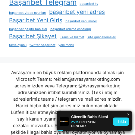
Başarıbet Telegram
başarıbet tv
başarıbet yeni adres
başarıbet video oyunları
Başarıbet Yeni Giriş
başarıbet yeni mobil
başarıbet çeşitli bahisler
başarıbet ödeme esnekliği
Başarıbet Şikayet
lisans ve hizmet
site güncellemeleri
tavla oyunu
twitter başarıbet
yeni mobil
Avrasya'nın en büyük reklam platformunda olmak için
Microsoft Teams:
reklam@avrasyamarketing.com
adresimizden veya Telegram: @Avrasyamarketing
adresimizden irtibat kurabilirsiniz. (Tek iletişim
adreslerimiz teams / telegram ve mail adresimizdir.
Harici hiçbir iletişim adresimiz bulunmamaktadır.
Lütfen itibar etmeyiniz.) Türkiye yasalarına göre 7258
sayılı kanun uyarınca yasa dışı bahis oynamanın
cezaları mevcuttur. Şu an bulunduğunuz site hiç bir
şekilde illegal bahis oyunları oynatmıyor ve oynamaya