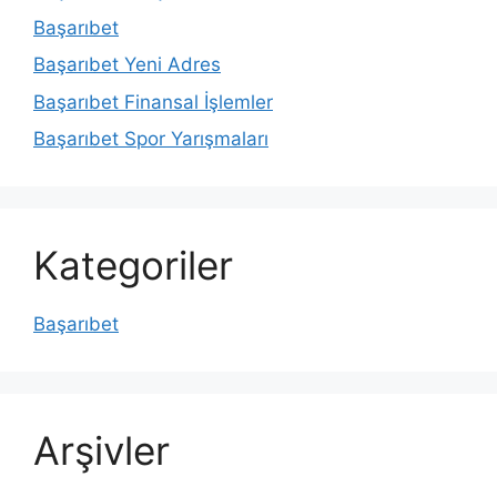
Başarıbet
Başarıbet Yeni Adres
Başarıbet Finansal İşlemler
Başarıbet Spor Yarışmaları
Kategoriler
Başarıbet
Arşivler