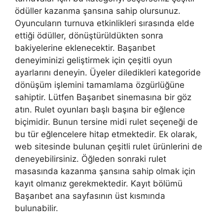
ödüller kazanma şansına sahip olursunuz.
Oyuncuların turnuva etkinlikleri sırasında elde
ettiği ödüller, dönüştürüldükten sonra
bakiyelerine eklenecektir. Başarıbet
deneyiminizi geliştirmek için çeşitli oyun
ayarlarını deneyin. Üyeler diledikleri kategoride
dönüşüm işlemini tamamlama özgürlüğüne
sahiptir. Lütfen Başarıbet sinemasına bir göz
atın. Rulet oyunları başlı başına bir eğlence
biçimidir. Bunun tersine midi rulet seçeneği de
bu tür eğlencelere hitap etmektedir. Ek olarak,
web sitesinde bulunan çeşitli rulet ürünlerini de
deneyebilirsiniz. Öğleden sonraki rulet
masasında kazanma şansına sahip olmak için
kayıt olmanız gerekmektedir. Kayıt bölümü
Başarıbet ana sayfasının üst kısmında
bulunabilir.