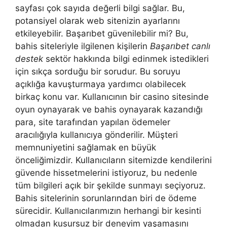
sayfası çok sayıda değerli bilgi sağlar. Bu,
potansiyel olarak web sitenizin ayarlarını
etkileyebilir. Başarıbet güvenilebilir mi? Bu,
bahis siteleriyle ilgilenen kişilerin
Başarıbet canlı
destek
sektör hakkında bilgi edinmek istedikleri
için sıkça sorduğu bir sorudur. Bu soruyu
açıklığa kavuşturmaya yardımcı olabilecek
birkaç konu var. Kullanıcının bir casino sitesinde
oyun oynayarak ve bahis oynayarak kazandığı
para, site tarafından yapılan ödemeler
aracılığıyla kullanıcıya gönderilir. Müşteri
memnuniyetini sağlamak en büyük
önceliğimizdir. Kullanıcıların sitemizde kendilerini
güvende hissetmelerini istiyoruz, bu nedenle
tüm bilgileri açık bir şekilde sunmayı seçiyoruz.
Bahis sitelerinin sorunlarından biri de ödeme
sürecidir. Kullanıcılarımızın herhangi bir kesinti
olmadan kusursuz bir deneyim yaşamasını