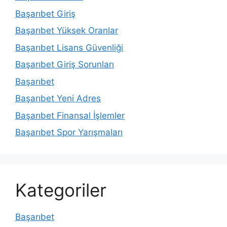
Başarıbet Giriş
Başarıbet Yüksek Oranlar
Başarıbet Lisans Güvenliği
Başarıbet Giriş Sorunları
Başarıbet
Başarıbet Yeni Adres
Başarıbet Finansal İşlemler
Başarıbet Spor Yarışmaları
Kategoriler
Başarıbet