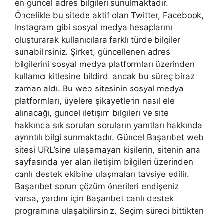
en güncel adres bilgileri sunulmaktadır.
Öncelikle bu sitede aktif olan Twitter, Facebook,
Instagram gibi sosyal medya hesaplarını
oluşturarak kullanıcılara farklı türde bilgiler
sunabilirsiniz. Şirket, güncellenen adres
bilgilerini sosyal medya platformları üzerinden
kullanıcı kitlesine bildirdi ancak bu süreç biraz
zaman aldı. Bu web sitesinin sosyal medya
platformları, üyelere şikayetlerin nasıl ele
alınacağı, güncel iletişim bilgileri ve site
hakkında sık sorulan soruların yanıtları hakkında
ayrıntılı bilgi sunmaktadır. Güncel Başarıbet web
sitesi URL’sine ulaşamayan kişilerin, sitenin ana
sayfasında yer alan iletişim bilgileri üzerinden
canlı destek ekibine ulaşmaları tavsiye edilir.
Başarıbet sorun çözüm önerileri endişeniz
varsa, yardım için Başarıbet canlı destek
programına ulaşabilirsiniz. Seçim süreci bittikten