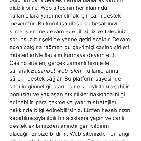
alabilirsiniz. Web sitesinin her alanında
kullanıcılara yardımcı olmak için canlı destek
mevcuttur. Bu kuruluşa ulaşarak hesabınızı
silme işlemine devam edebilirsiniz ve talebiniz
sorunsuz bir şekilde yerine getirilecektir. Devam
eden salgına rağmen bu çevrimiçi casino şirketi
müşterileriyle iletişim kurmaya devam etti.
Casino siteleri, gerçek zamanlı hizmetler
sunarak
Başarıbet web işlem
kullanıcılarına
sürekli destek sağlar. Bu platform sayesinde
sitenin güncel giriş adresine kolaylıkla ulaşabilir,
bonuslar ve yaklaşan etkinlikler hakkında bilgi
edinebilir, para çekme ve yatırım stratejileri
hakkında bilgi edinebilirsiniz. Lütfen hesabınızın
kapatılmasıyla ilgili bir açıklama yapın ve canlı
destek ekibimizden anında geri bildirim
alacağınızı bize bildirin. Web sitenizde herhangi