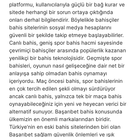
platformu, kullanıcılarıyla güçlü bir bağ kurar ve
sitede herhangi bir sorun ortaya çıktığında
onları derhal bilgilendirir. Böylelikle bahisçiler
bahis sitelerinin sosyal medya hesaplarını
güvenli bir şekilde takip etmeye başlayabilirler.
Canlı bahis, geniş spor bahis hacmi sayesinde
çevrimiçi bahisçiler arasında popülerlik kazanan
yenilikçi bir bahis teknolojisidir. Geçmişte spor
bahisleri, oyunun nasıl gelişeceğine dair net bir
anlayışa sahip olmadan bahis oynamayı
içeriyordu. Maç öncesi bahis, spor bahislerinin
en çok tercih edilen şekli olmayı sürdürüyor
ancak canlı bahis, yalnızca tek bir maça bahis
oynayabileceğiniz için yeni ve heyecan verici bir
alternatif sunuyor. Başarıbet bahis konusunda
ülkemizin en önemli markalarından biridir.
Türkiye’nin en eski bahis sitelerinden biri olan
Başarıbet sağlam güvenlik önlemleri ve ışık