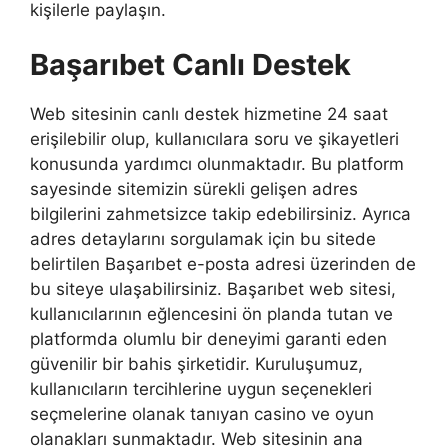
kişilerle paylaşın.
Başarıbet Canlı Destek
Web sitesinin canlı destek hizmetine 24 saat
erişilebilir olup, kullanıcılara soru ve şikayetleri
konusunda yardımcı olunmaktadır. Bu platform
sayesinde sitemizin sürekli gelişen adres
bilgilerini zahmetsizce takip edebilirsiniz. Ayrıca
adres detaylarını sorgulamak için bu sitede
belirtilen Başarıbet e-posta adresi üzerinden de
bu siteye ulaşabilirsiniz. Başarıbet web sitesi,
kullanıcılarının eğlencesini ön planda tutan ve
platformda olumlu bir deneyimi garanti eden
güvenilir bir bahis şirketidir. Kuruluşumuz,
kullanıcıların tercihlerine uygun seçenekleri
seçmelerine olanak tanıyan casino ve oyun
olanakları sunmaktadır. Web sitesinin ana