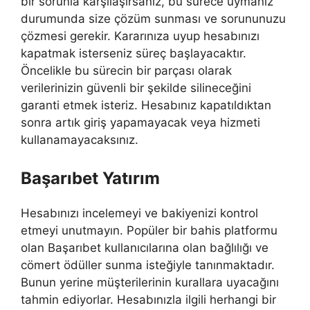
bir sorunla karşılaşırsanız, bu sürece uymanız
durumunda size çözüm sunması ve sorununuzu
çözmesi gerekir. Kararınıza uyup hesabınızı
kapatmak isterseniz süreç başlayacaktır.
Öncelikle bu sürecin bir parçası olarak
verilerinizin güvenli bir şekilde silineceğini
garanti etmek isteriz. Hesabınız kapatıldıktan
sonra artık giriş yapamayacak veya hizmeti
kullanamayacaksınız.
Başarıbet Yatırım
Hesabınızı incelemeyi ve bakiyenizi kontrol
etmeyi unutmayın. Popüler bir bahis platformu
olan Başarıbet kullanıcılarına olan bağlılığı ve
cömert ödüller sunma isteğiyle tanınmaktadır.
Bunun yerine müşterilerinin kurallara uyacağını
tahmin ediyorlar. Hesabınızla ilgili herhangi bir