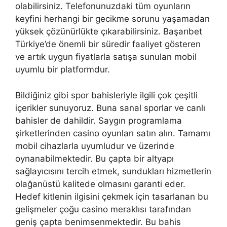
olabilirsiniz. Telefonunuzdaki tüm oyunların
keyfini herhangi bir gecikme sorunu yaşamadan
yüksek çözünürlükte çıkarabilirsiniz. Başarıbet
Türkiye’de önemli bir süredir faaliyet gösteren
ve artık uygun fiyatlarla satışa sunulan mobil
uyumlu bir platformdur.
Bildiğiniz gibi spor bahisleriyle ilgili çok çeşitli
içerikler sunuyoruz. Buna sanal sporlar ve canlı
bahisler de dahildir. Saygın programlama
şirketlerinden casino oyunları satın alın. Tamamı
mobil cihazlarla uyumludur ve üzerinde
oynanabilmektedir. Bu çapta bir altyapı
sağlayıcısını tercih etmek, sundukları hizmetlerin
olağanüstü kalitede olmasını garanti eder.
Hedef kitlenin ilgisini çekmek için tasarlanan bu
gelişmeler çoğu casino meraklısı tarafından
geniş çapta benimsenmektedir. Bu bahis