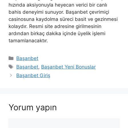
hızında aksiyonuyla heyecan verici bir canlı
bahis deneyimi sunuyor. Başarıbet çevrimiçi
casinosuna kaydolma süreci basit ve gezinmesi
kolaydır. Resmi site adresine girilmesinin
ardından birkaç dakika içinde üyelik işlemi
tamamlanacaktır.
Kategoriler
Başarıbet
Etiketler
Başarıbet
,
Başarıbet Yeni Bonuslar
Başarıbet Giriş
Yorum yapın
Yorum