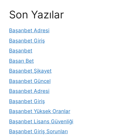
Son Yazılar
Başarıbet Adresi
Başarıbet Giriş
Başarıbet
Başarı Bet
Başarıbet Şikayet
Başarıbet Güncel
Başarıbet Adresi
Başarıbet Giriş
Başarıbet Yüksek Oranlar
Başarıbet Lisans Güvenliği
Başarıbet Giriş Sorunları