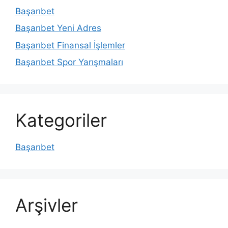
Başarıbet
Başarıbet Yeni Adres
Başarıbet Finansal İşlemler
Başarıbet Spor Yarışmaları
Kategoriler
Başarıbet
Arşivler