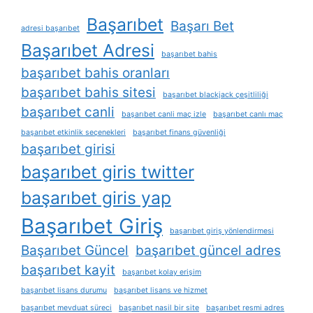
Başarıbet
Başarı Bet
adresi başarıbet
Başarıbet Adresi
başarıbet bahis
başarıbet bahis oranları
başarıbet bahis sitesi
başarıbet blackjack çeşitliliği
başarıbet canli
başarıbet canli maç izle
başarıbet canlı maç
başarıbet etkinlik seçenekleri
başarıbet finans güvenliği
başarıbet girisi
başarıbet giris twitter
başarıbet giris yap
Başarıbet Giriş
başarıbet giriş yönlendirmesi
Başarıbet Güncel
başarıbet güncel adres
başarıbet kayit
başarıbet kolay erişim
başarıbet lisans durumu
başarıbet lisans ve hizmet
başarıbet mevduat süreci
başarıbet nasil bir site
başarıbet resmi adres